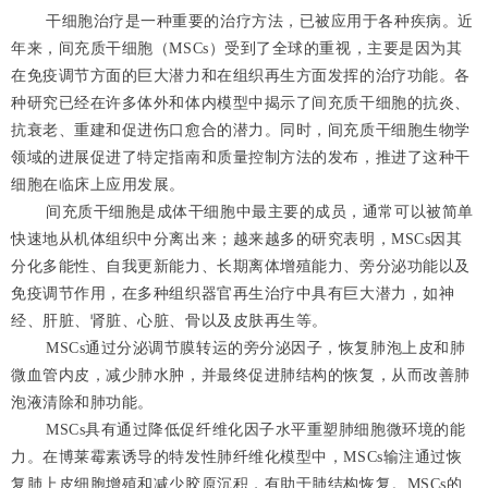
干细胞治疗是一种重要的治疗方法，已被应用于各种疾病。近
年来，间充质干细胞（MSCs）受到了全球的重视，主要是因为其
在免疫调节方面的巨大潜力和在组织再生方面发挥的治疗功能。各
种研究已经在许多体外和体内模型中揭示了间充质干细胞的抗炎、
抗衰老、重建和促进伤口愈合的潜力。同时，间充质干细胞生物学
领域的进展促进了特定指南和质量控制方法的发布，推进了这种干
细胞在临床上应用发展。
间充质干细胞是成体干细胞中最主要的成员，通常可以被简单
快速地从机体组织中分离出来；越来越多的研究表明，MSCs因其
分化多能性、自我更新能力、长期离体增殖能力、旁分泌功能以及
免疫调节作用，在多种组织器官再生治疗中具有巨大潜力，如神
经、肝脏、肾脏、心脏、骨以及皮肤再生等。
MSCs通过分泌调节膜转运的旁分泌因子，恢复肺泡上皮和肺
微血管内皮，减少肺水肿，并最终促进肺结构的恢复，从而改善肺
泡液清除和肺功能。
MSCs具有通过降低促纤维化因子水平重塑肺细胞微环境的能
力。
在博莱霉素诱导的特发性肺纤维化模型中，MSCs输注通过恢
复肺上皮细胞增殖和减少胶原沉积，有助于肺结构恢复。
MSCs的