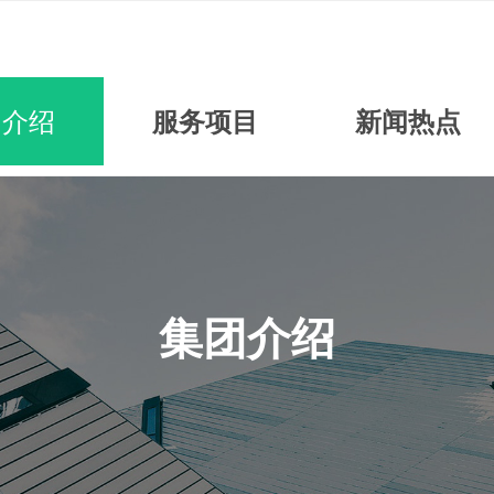
团介绍
服务项目
新闻热点
集团介绍