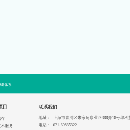
康养体系
项目
联系我们
地址：
上海市青浦区朱家角康业路388弄18号华
储存
电话：
021-60835322
技术服务